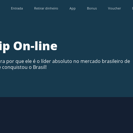
Entrada
Retirar dinheiro
App
Bonus
Voucher
ip On-line
 por que ele é o líder absoluto no mercado brasileiro de
 conquistou o Brasil!