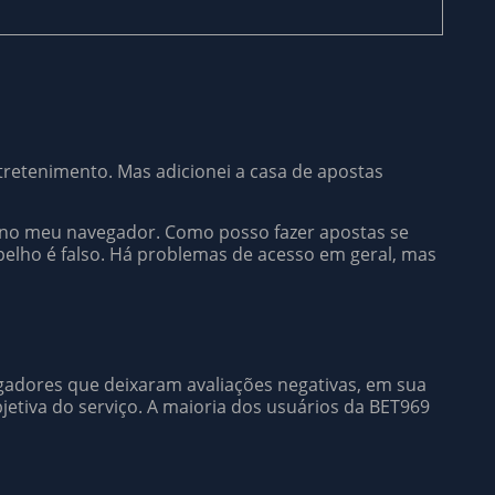
ntretenimento. Mas adicionei a casa de apostas
lo no meu navegador. Como posso fazer apostas se
elho é falso. Há problemas de acesso em geral, mas
ogadores que deixaram avaliações negativas, em sua
etiva do serviço. A maioria dos usuários da BET969