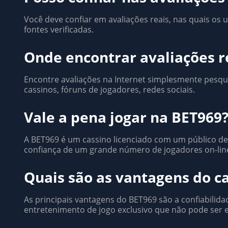
Você deve confiar em avaliações reais, nas quais os
fontes verificadas.
Onde encontrar avaliações r
Encontre avaliações na Internet simplesmente pesqu
cassinos, fóruns de jogadores, redes sociais.
Vale a pena jogar na BET969
A BET969 é um cassino licenciado com um público de 
confiança de um grande número de jogadores on-lin
Quais são as vantagens do c
As principais vantagens do BET969 são a confiabilid
entretenimento de jogo exclusivo que não pode ser 