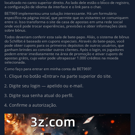
localizado no canto superior direito. Ao lado dele estão o bloco de registro,
a configuração de idioma da interface e o link para o chat.
BET969 implementou uma solução interessante. Há um formulário
específico na página inicial, que permite que os visitantes se comuniquem
entre si. Isso transforma o site da casa de apostas em uma rede social
onde você pode trocar experiências, previsões e obter informações úteis
sobre bônus.
Todos deveriam conferir esta sala de bate-papo. Aliás, o sistema de bônus
do Schillbit é baseado em cupons especiais. Através do bate-papo, você
pode obter cupons para os primeiros depósitos de outros usuários, que
ganham brindes ao convidar outros clientes. Após o login, os jogadores
podem entrar imediatamente na área de promoção e ativar cupons de
apostas grátis, cujo valor pode ultrapassar 1.000 créditos na moeda
selecionada.
Como faço para entrar em minha conta da BET969?
Clique no botão «Entrar» na parte superior do site.
Digite seu login — apelido ou e-mail.
Digite sua senha atual do perfil.
Confirme a autorização.