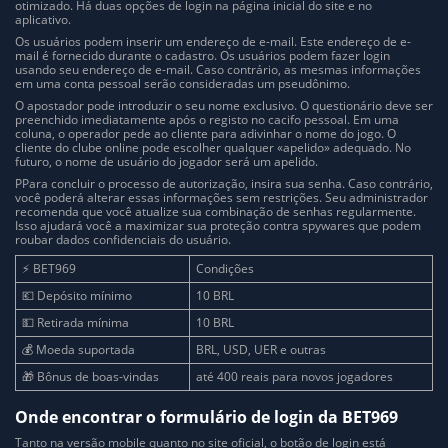
otimizado. Há duas opções de login na página inicial do site e no
aplicativo.
Os usuários podem inserir um endereço de e-mail. Este endereço de e-
mail é fornecido durante o cadastro. Os usuários podem fazer login
usando seu endereço de e-mail. Caso contrário, as mesmas informações
em uma conta pessoal serão consideradas um pseudônimo.
O apostador pode introduzir o seu nome exclusivo. O questionário deve ser
preenchido imediatamente após o registo no cacifo pessoal. Em uma
coluna, o operador pede ao cliente para adivinhar o nome do jogo. O
cliente do clube online pode escolher qualquer «apelido» adequado. No
futuro, o nome de usuário do jogador será um apelido.
PPara concluir o processo de autorização, insira sua senha. Caso contrário,
você poderá alterar essas informações sem restrições. Seu administrador
recomenda que você atualize sua combinação de senhas regularmente.
Isso ajudará você a maximizar sua proteção contra spywares que podem
roubar dados confidenciais do usuário.
⚡ BET969
Condições
💶 Depósito mínimo
10 BRL
💵 Retirada mínima
10 BRL
💰 Moeda suportada
BRL, USD, UER e outras
🎁 Bônus de boas-vindas
até 400 reais para novos jogadores
Onde encontrar o formulário de login da BET969
Tanto na versão mobile quanto no site oficial, o botão de login está