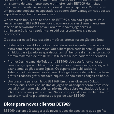
um sistema de pagamento após o primeiro login. BET969 Há muitas
informações no site, incluindo recursos de bônus especiais. Mesmo com
um pequeno depósito, os apostadores podem obter vantagem nas apostas
esportivas e ganhar bônus enormes.
O sistema de bônus do site oficial do BET969 ainda não é perfeito. Vale
ressaltar que o BET969 é um novato no mercado e está atualmente em
fase de desenvolvimento ativo. Para atrair novos jogadores, a
administração lança regularmente códigos promocionais e novas
promoções.
O apostador estará interessado em várias ofertas na secção de bónus:
Roda da Fortuna. A loteria interna ajudará você a ganhar uma renda
extra com apostas esportivas. Um bilhete para cada bilhete. Cupons são
emitidos para jogadores que depositam dinheiro real em suas contas. O
prêmio máximo é de até R$ 51. Os bilhetes nunca podem ser perdidos.
Promoções no canal do Telegram. BET969 Use esta ferramenta de
comunicação para publicar informações sobre novas soluções, jogos de
azar e atualizações tecnológicas. Os cupons são publicados no
Telegram várias vezes por semana. Os jogadores podem obter rodadas
grátis e rodadas grátis em caça-níqueis usando estes códigos de bônus.
Um presente para os fãs do BET969. Em breve, diversos códigos
promocionais para entusiastas de jogos de azar aparecerão nesta rede
social. Atualmente, ela publica informações sobre resultados de loteria
e testes de novos jogos de azar. Não se esqueça de que também há um
cassino virtual na plataforma de jogos de azar BET969.
Dicas para novos clientes BET969
BET969 pertence à categoria de novos clubes de apostas, o que significa