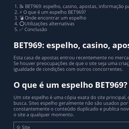
📝
BET969
: espelho, casino, apostas, informação
⚡ O que é um espelho BET969?
💣 Onde encontrar um espelho
⭕Utilizações alternativas
✅ Сonclusão
BET969: espelho, casino, ap
Esta casa de apostas entrou recentemente no mercad
Se houver preocupações de que o site seja uma criaç
igualdade de condições com outros concorrentes.
O que é um espelho BET969
Um site espelho é uma cópia exata do site principal
busca. Sites espelho geralmente não são usados ​​por
constantemente o conteúdo duplicado e publica novo
o site a qualquer momento.
💠 Site