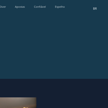
Diver
Apostas
Confiável
Espelho
BR