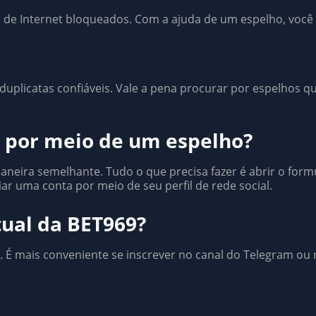
de Internet bloqueados. Com a ajuda de um espelho, você 
duplicatas confiáveis. Vale a pena procurar por espelhos q
r por meio de um espelho?
neira semelhante. Tudo o que precisa fazer é abrir o formu
ar uma conta por meio de seu perfil de rede social.
ual da BET969?
. É mais conveniente se inscrever no canal do Telegram ou 