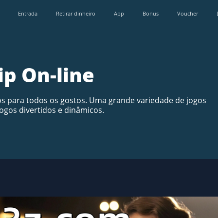
Entrada
Retirar dinheiro
App
Bonus
Voucher
ip On-line
s para todos os gostos. Uma grande variedade de jogos
gos divertidos e dinâmicos.