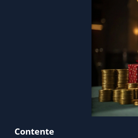
Contente