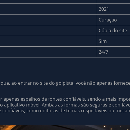
2021
Curaçao
Cópia do site
Sim
24/7
rque, ao entrar no site do golpista, você não apenas forn
ar apenas espelhos de fontes confiáveis, sendo a mais imp
lo aplicativo móvel. Ambas as formas são seguras e confiáv
 confiáveis, como editoras de temas respeitáveis ​​ou meca