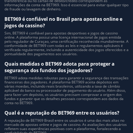
transferência ou no cartão de débito/crédito correspondem às
informações da conta na BET969. Isso é essencial para evitar qualquer tipo
de fraude ou lavagem de dinheiro.
BET969 é confiável no Brasil para apostas online e
jogos de cassino?
Sim, BET969 é confiável para apostas desportivas e jogos de cassino
online. A plataforma possui uma licença internacional de jogos emitida
pelo regulador de Curaçao, uma certificação reconhecida mundialmente. A
conformidade de BET969 com todas as leis e regulamentos aplicáveis é
verificada regularmente, incluindo a autenticidade dos jogos oferecidos e a
pontualidade dos pagamentos aos usuários.
Quais medidas o BET969 adota para proteger a
segurança dos fundos dos jogadores?
BET969 adota medidas robustas para garantir a segurança das transações
financeiras dos jogadores. A plataforma BET969 aceita depósitos em
várias moedas, incluindo reais brasileiros, utilizando a taxa de câmbio
aplicável do banco ou processador de pagamento do usuário. Além disso,
para fazer um depósito, os usuários precisam comprovar a origem dos
fundos e garantir que os detalhes pessoais correspondam aos dados da
conta no BET969.
Qual é a reputação do BET969 entre os usuários?
A reputação de BET969 Brasil entre os usuários é uma das mais altas no
mercado de apostas online e jogos de cassino. As avaliações dos usuários
refletem suas experiências positivas com a plataforma, fortalecendo a
confiabilidade do BET969.